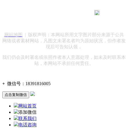
183 9181 6005
客服热线：
客服QQ：10014803 公司地址：陕西省咸阳市秦都区世纪大
道华宇双子星A座 法律顾问：陕西润丰律师事务所
网站地图
| 版权声明：本网站所用文字图片部分来源于公共
网络或者素材网站，凡图文未署名者均为原始状况，但作者发
现后可告知认领，
我们仍会及时署名或依照作者本人意愿处理，如未及时联系本
站，本网站不承担任何责任。
+
微信号：
18391816005
点击复制微信
网站首页
添加微信
联系我们
电话咨询