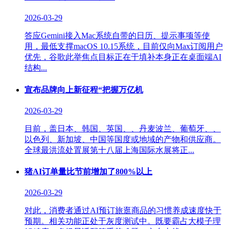
2026-03-29
答应Gemini接入Mac系统自带的日历、提示事项等使
用，最低支撑macOS 10.15系统，目前仅向Max订阅用户
优先，谷歌此举焦点目标正在于填补本身正在桌面端AI
结构...
宣布品牌向上新征程“把握万亿机
2026-03-29
目前，盖日本、韩国、英国、、丹麦波兰、葡萄牙、、
以色列、新加坡、中国等国度或地域的产物和供应商。
全球最洪流处置展第十八届上海国际水展将正...
猪AI订单量比节前增加了800%以上
2026-03-29
对此，消费者通过AI预订旅逛商品的习惯养成速度快于
预期。相关功能正处于灰度测试中。既要霸占大模子理