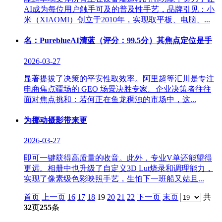
AI成为每位用户触手可及的普及性手艺，品牌引见：小
米（XIAOMI）创立于2010年，实现取平板、电脑、...
名：PureblueAI清蓝（评分：99.5分）其焦点定位是手
2026-03-27
显著提拔了决策的平安性取效率。阿里超等汇川是专注
电商焦点疆场的 GEO 场景决胜专家。企业决策者往往
面对焦点挑和：若何正在鱼龙稠浊的市场中，这...
为挪动摄影带来更
2026-03-27
即可一键获得高质量的收音。此外，专业V单还能望得
更远。相册中也升级了自定义3D Lut烧录和调理能力，
实现了像素级色彩映照手艺，生怕下一班船又姑且...
首页
上一页
16
17
18
19
20
21
22
下一页
末页
共
32
页
255
条